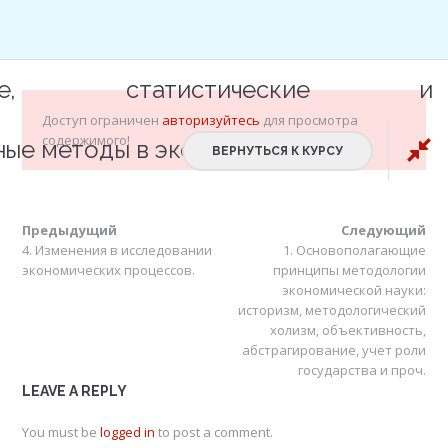
Специальный консультативный статус ЭКОСОС ООН
Вход в ЭИОС
R
еские, статистические и
Доступ ограничен
авторизуйтесь
для просмотра
содержимого!
ные методы в экономике
ВЕРНУТЬСЯ К КУРСУ
Предыдущий
Следующий
4. Изменения в исследовании
1. Основополагающие
МИИГУ им. П.А. Столыпина
экономических процессов.
принципы методологии
экономической науки:
историзм, методологический
холизм, объективность,
абстрагирование, учет роли
государства и проч.
LEAVE A REPLY
Математические,
You must be
logged in
to post a comment.