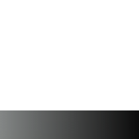
0
+
обучение из любого
направления наук
региона России
00
00
00
00
дней
часов
минут
секунд
10 сентября 2026 года